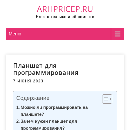
П
ARHPRICEP.RU
р
Блог о технике и её ремонте
о
м
о
Меню
т
а
т
Планшет для
ь
программирования
к
с
7 ИЮНЯ 2023
о
д
Содержание
е
Можно ли программировать на
р
планшете?
ж
Зачем нужен планшет для
и
программирования?