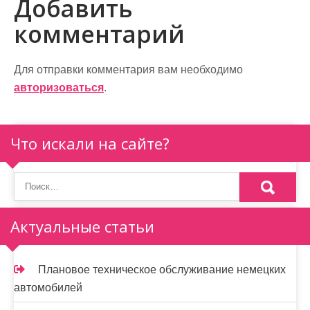
в
Добавить
и
комментарий
г
а
Для отправки комментария вам необходимо
авторизоваться
.
ц
и
Что искали на сайте?
я
п
о
Актуальные статьи
з
а
Плановое техническое обслуживание немецких
п
автомобилей