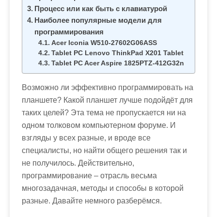
м
Процесс или как быть с клавиатурой
о
Наиболее популярные модели для
м
программирования
у
Acer Iconia W510-27602G06ASS
Tablet PC Lenovo ThinkPad X201 Tablet
Tablet PC Acer Aspire 1825PTZ-412G32n
Возможно ли эффективно программировать на
планшете? Какой планшет лучше подойдёт для
таких целей? Эта тема не пропускается ни на
одном толковом компьютерном форуме. И
взгляды у всех разные, и вроде все
специалисты, но найти общего решения так и
не получилось. Действительно,
программирование – отрасль весьма
многозадачная, методы и способы в которой
разные. Давайте немного разберёмся.