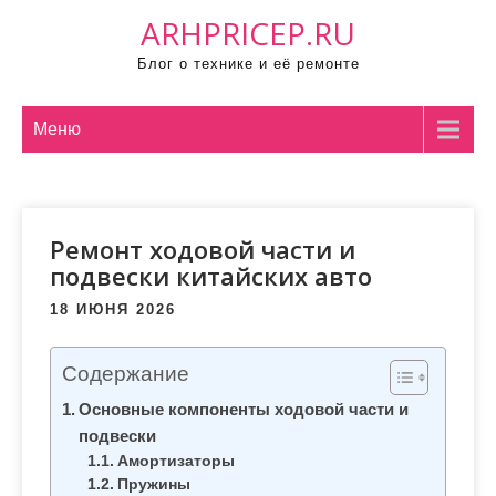
П
ARHPRICEP.RU
р
Блог о технике и её ремонте
о
м
о
Меню
т
а
т
Ремонт ходовой части и
ь
подвески китайских авто
к
с
18 ИЮНЯ 2026
о
д
Содержание
е
Основные компоненты ходовой части и
р
подвески
ж
Амортизаторы
и
Пружины