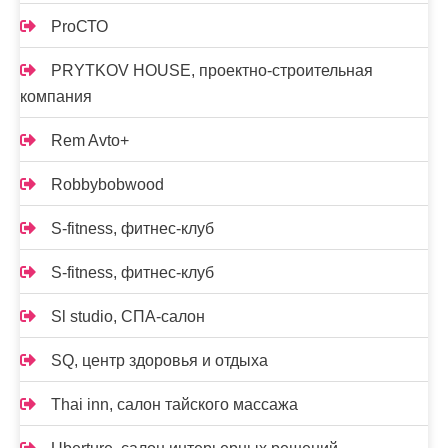
ProСТО
PRYTKOV HOUSE, проектно-строительная
компания
Rem Avto+
Robbybobwood
S-fitness, фитнес-клуб
S-fitness, фитнес-клуб
Sl studio, СПА-салон
SQ, центр здоровья и отдыха
Thai inn, салон тайского массажа