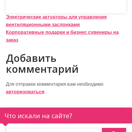
Н
Электрические актуаторы для управления
вентиляционными заслонками
а
Корпоративные подарки и бизнес сувениры на
в
заказ
и
Добавить
г
комментарий
а
ц
Для отправки комментария вам необходимо
и
авторизоваться
.
я
п
Что искали на сайте?
о