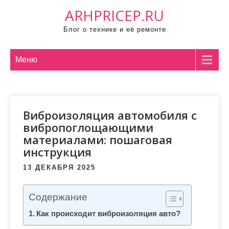
П
ARHPRICEP.RU
р
Блог о технике и её ремонте
о
м
о
Меню
т
а
т
Виброизоляция автомобиля с
ь
вибропоглощающими
к
материалами: пошаговая
с
инструкция
о
д
13 ДЕКАБРЯ 2025
е
р
Содержание
ж
Как происходит виброизоляция авто?
и