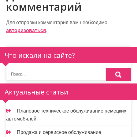
комментарий
а
ц
Для отправки комментария вам необходимо
и
авторизоваться
.
я
п
Что искали на сайте?
о
з
а
Актуальные статьи
п
и
Плановое техническое обслуживание немецких
автомобилей
с
я
Продажа и сервисное обслуживание