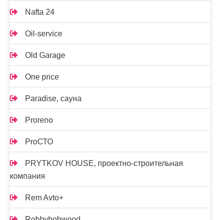
Nafta 24
Oil-service
Old Garage
One price
Paradise, сауна
Proreno
ProСТО
PRYTKOV HOUSE, проектно-строительная
компания
Rem Avto+
Robbybobwood