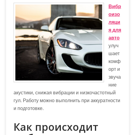
м
Вибр
о
оизо
м
ляци
у
я для
авто
улуч
шает
комф
орт и
звуча
ние
акустики, снижая вибрации и низкочастотный
гул. Работу можно выполнить при аккуратности
и подготовке.
Как происходит