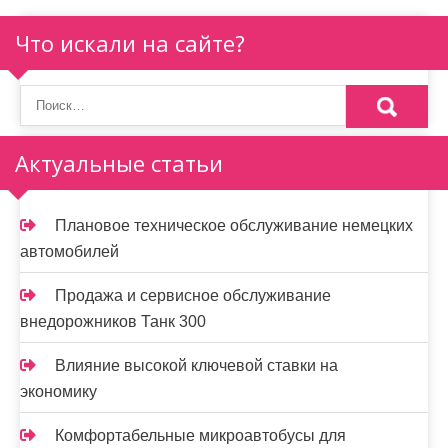
я
п
Что искали на сайте?
о
з
а
Актуальные статьи
п
и
Плановое техническое обслуживание немецких
автомобилей
с
я
Продажа и сервисное обслуживание
внедорожников Танк 300
м
Влияние высокой ключевой ставки на
экономику
Комфортабельные микроавтобусы для