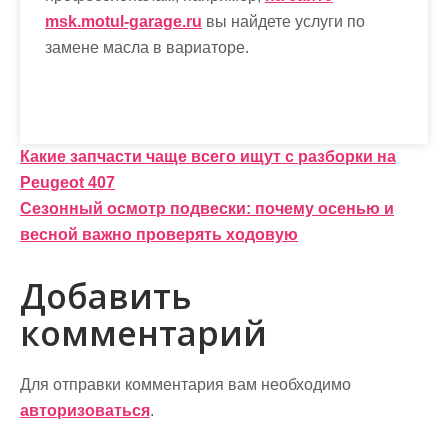
msk.motul-garage.ru
вы найдете услуги по
замене масла в вариаторе.
Н
Какие запчасти чаще всего ищут с разборки на
Peugeot 407
а
Сезонный осмотр подвески: почему осенью и
в
весной важно проверять ходовую
и
Добавить
г
комментарий
а
ц
Для отправки комментария вам необходимо
и
авторизоваться
.