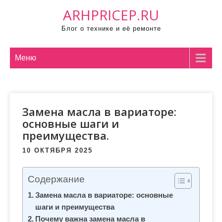
П
ARHPRICEP.RU
р
Блог о технике и её ремонте
о
м
о
Меню
т
а
т
Замена масла в вариаторе:
ь
основные шаги и
к
преимущества.
с
о
10 ОКТЯБРЯ 2025
д
е
Содержание
р
Замена масла в вариаторе: основные
ж
шаги и преимущества
и
Почему важна замена масла в